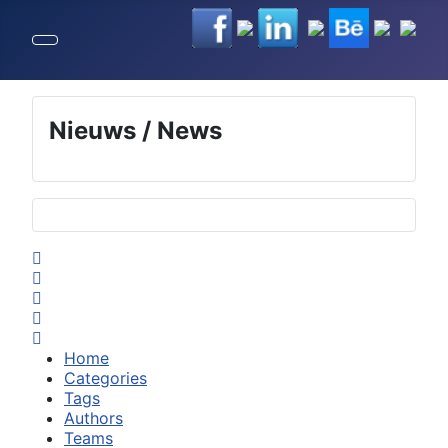
Nieuws / News
Selecteer de taal
Home
Search
Subscribe to blog
Sign In
Home
Categories
Tags
Authors
Teams