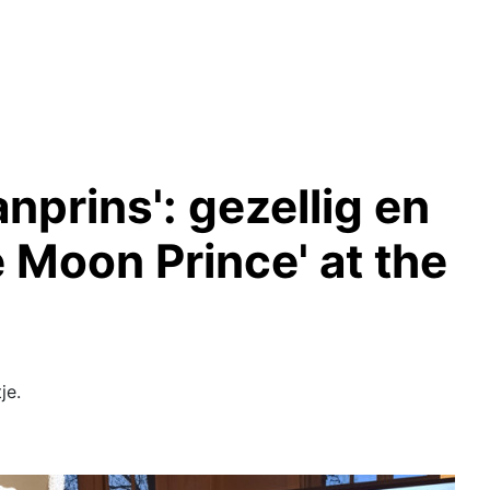
nprins': gezellig en
e Moon Prince' at the
je.