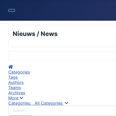
Nieuws / News
Selecteer de taal
Home
Categories
Tags
Authors
Teams
Archives
More
Search...
Categories:
All Categories