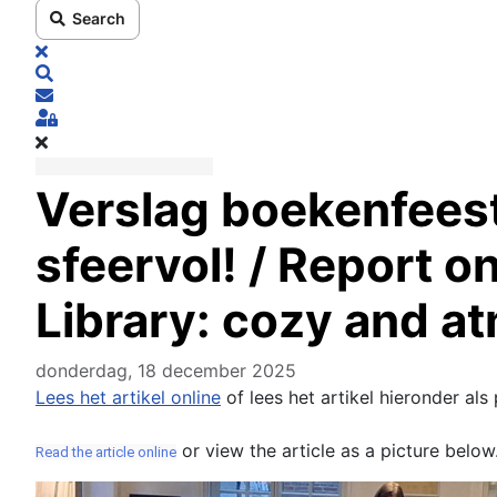
Search
x
Search
Subscribe to blog
Sign In
Verslag boekenfeestj
sfeervol! / Report o
Library: cozy and a
donderdag, 18 december 2025
Lees het artikel online
of lees het artikel hieronder als
or view the article as a picture belo
Read the article online