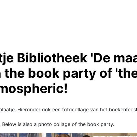
e Bibliotheek 'De maa
n the book party of 'th
tmospheric!
 plaatje. Hieronder ook een fotocollage van het boekenfeest
w. Below is also a photo collage of the book party.