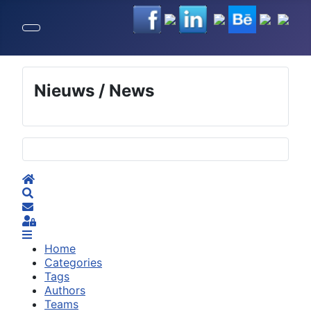
Nieuws / News
Selecteer de taal
Home
Search
Subscribe to blog
Sign In
Home
Categories
Tags
Authors
Teams