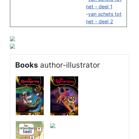
net - deel 1
-
van schets tot
net - deel 2
B
ooks
author-illustrator