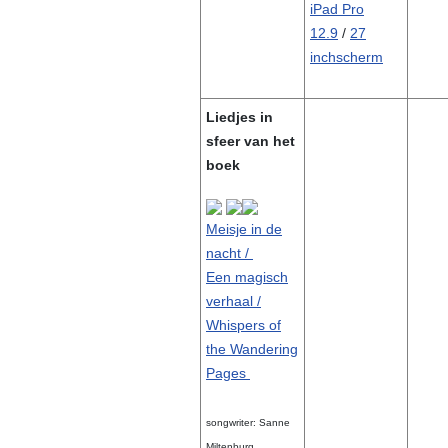
iPad Pro
12.9
/
27
inch
scherm
Liedjes in
sfeer van het
boek
Meisje in de
nacht /
Een magisch
verhaal /
Whispers of
the Wandering
Pages
songwriter: Sanne
Miltenburg