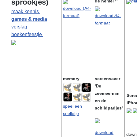
sprookjes)
de hemel?'
ma
download (A4-
maak kennis
formaat)
download
A4-
games & media
formaat
verslag
boekenfeestje
memory
screensaver
'De
zeemeermin
Scre
en de
iPh
speel een
schildpadjes'
spelletje
download
down