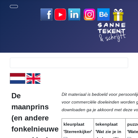
Selecteer de taal
De
Dit materiaal is bedoeld voor persoonli
voor commerciële doeleinden worden ge
maanprins
downloaden ga je akkoord met deze v
(en andere
kleurplaat
tekenplaat
puzz
fonkelnieuwe
'Sterrenkijker'
'Wat zie je in
'Wat