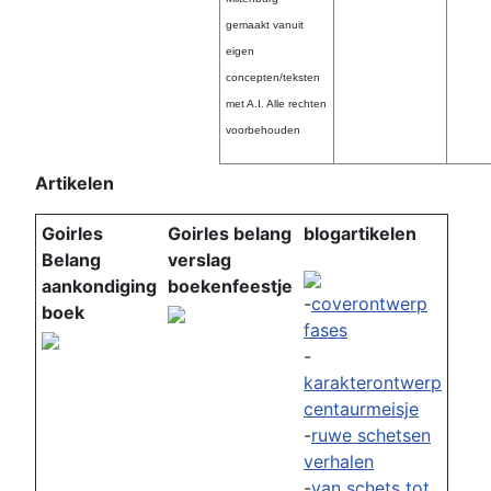
gemaakt vanuit
eigen
concepten/teksten
met A.I.
Alle rechten
voorbehouden
Artikelen
Goirles
Goirles belang
blogartikelen
Belang
verslag
aankondiging
boekenfeestje
-
coverontwerp
boek
fases
-
karakterontwerp
centaurmeisje
-
ruwe schetsen
verhalen
-
van schets tot