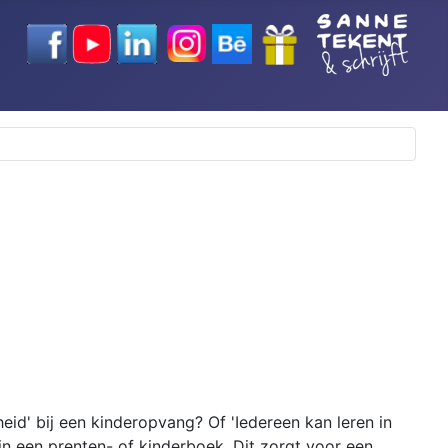
igheid' bij een kinderopvang? Of 'Iedereen kan leren in
 in een prenten- of kinderboek. Dit zorgt voor een