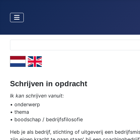
Selecteer de taal
Schrijven in opdracht
Ik kan schrijven vanuit:
•
onderwerp
•
thema
•
boodschap / bedrijfsfilosofie
Heb je als bedrijf, stichting of uitgeverij een bedrijfsm
zijn eigen kracht te gaan staan' bij een coachingbedri