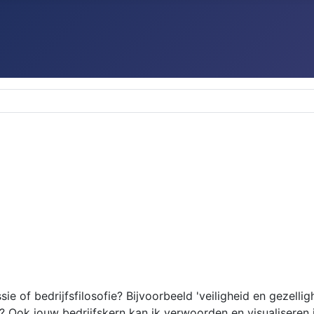
issie of bedrijfsfilosofie? Bijvoorbeeld 'veiligheid en gezell
jf? Ook jouw bedrijfskern kan ik verwoorden en visualiseren