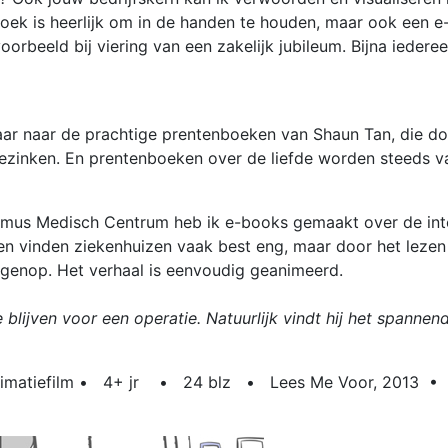
boek is heerlijk om in de handen te houden, maar ook een e
oorbeeld bij viering van een zakelijk jubileum. Bijna iederee
k maar naar de prachtige prentenboeken van Shaun Tan, die
ezinken. En prentenboeken over de liefde worden steeds vak
asmus Medisch Centrum heb ik e-books gemaakt over de int
en vinden ziekenhuizen vaak best eng, maar door het leze
tegenop. Het verhaal is eenvoudig geanimeerd.
 blijven voor een operatie. Natuurlijk vindt hij het spannend
animatiefilm • 4+ jr • 24 blz • Lees Me Voor, 2013 • 